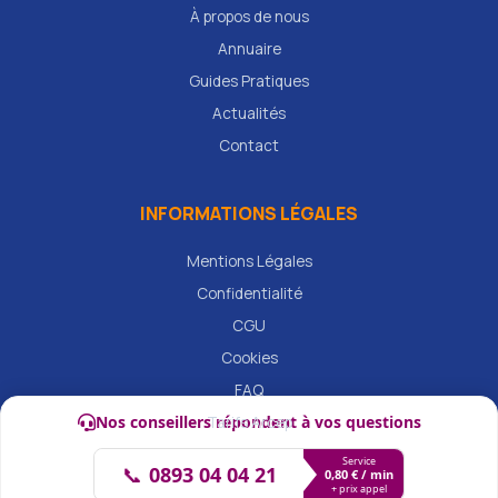
À propos de nous
Annuaire
Guides Pratiques
Actualités
Contact
INFORMATIONS LÉGALES
Mentions Légales
Confidentialité
CGU
Cookies
FAQ
Nos conseillers répondent à vos questions
Tarifs Arcep
Service
📞
0893 04 04 21
0,80 € / min
+ prix appel