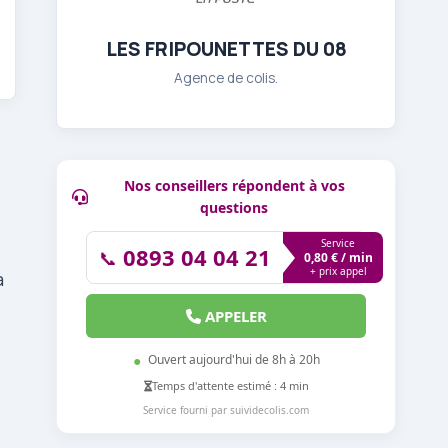
LES FRIPOUNETTES DU 08
Agence de colis.
Nos conseillers répondent à vos
questions
Service
0893 04 04 21
📞
0,80 € / min
+ prix appel
à
APPELER
●
Ouvert aujourd'hui de 8h à 20h
Temps d'attente estimé : 4 min
Service fourni par suividecolis.com