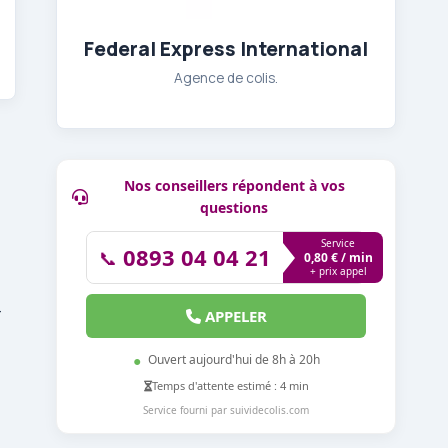
Federal Express International
Agence de colis.
Nos conseillers répondent à vos
questions
Service
0893 04 04 21
📞
0,80 € / min
+ prix appel
-
APPELER
●
Ouvert aujourd'hui de 8h à 20h
Temps d'attente estimé : 4 min
Service fourni par suividecolis.com