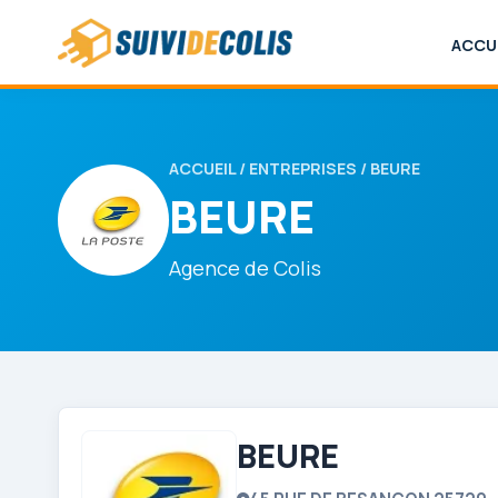
ACCU
ACCUEIL
/
ENTREPRISES
/ BEURE
BEURE
Agence de Colis
BEURE