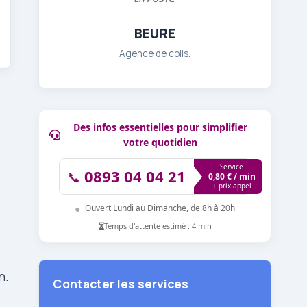
BEURE
Agence de colis.
s
Des infos essentielles pour simplifier
votre quotidien
Service
0893 04 04 21
📞
0,80 € / min
+ prix appel
●
Ouvert Lundi au Dimanche, de 8h à 20h
Temps d'attente estimé : 4 min
n.
Contacter les services
s