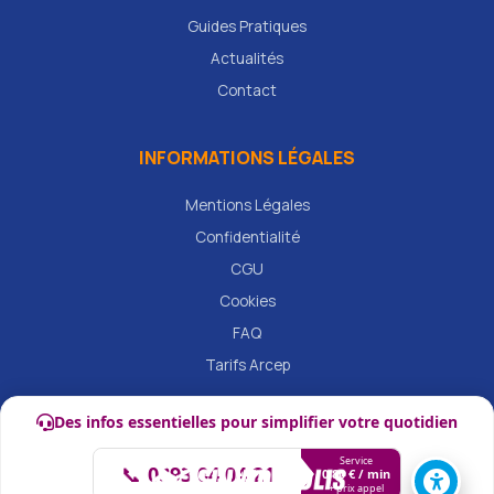
Guides Pratiques
Actualités
Contact
INFORMATIONS LÉGALES
Mentions Légales
Confidentialité
CGU
Cookies
FAQ
Tarifs Arcep
Des infos essentielles pour simplifier votre quotidien
Service
📞
0893 04 04 21
0,80 € / min
+ prix appel